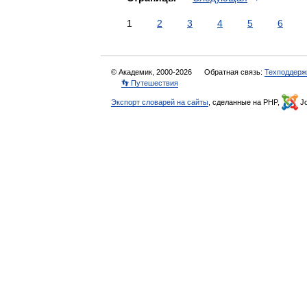
1
2
3
4
5
6
© Академик, 2000-2026
Обратная связь:
Техподдерж
👣 Путешествия
Экспорт словарей на сайты
, сделанные на PHP,
Jo