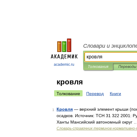
Словари и энциклоп
academic.ru
Толкования
Переводы
кровля
Толкование
Перевод
Книги
Кровля
— верхний элемент крыши (по
1
осадков. Источник: ТСН 31 322 2001: 
Ханты Мансийский автономный округ 
Словарь-справочник терминов нормативно-