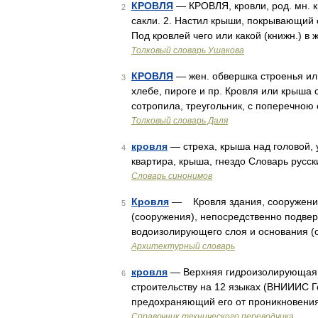
КРОВЛЯ
— КРОВЛЯ, кровли, род. мн. кр
2
сакли. 2. Настил крыши, покрывающий 
Под кровлей чего или какой (книжн.) в
Толковый словарь Ушакова
КРОВЛЯ
— жен. обвершка строенья или
3
хлебе, пироге и пр. Кровля или крыша с
сотропила, треугольник, с поперечною
Толковый словарь Даля
кровля
— стреха, крыша над головой, у
4
квартира, крыша, гнездо Словарь русск
Словарь синонимов
Кровля
— Кровля здания, сооружения,
5
(сооружения), непосредственно подве
водоизолирующего слоя и основания (о
Архитектурный словарь
кровля
— Верхняя гидроизолирующая ч
6
строительству на 12 языках (ВНИИИС Г
предохраняющий его от проникновения
Справочник технического переводчика