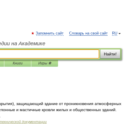
Запомнить сайт
Словарь на свой сайт
RU
едии на Академике
Найти!
Книги
Игры ⚽
крытия), защищающий здание от проникновения атмосферных
Рулонные и мастичные кровли жилых и общественных зданий.
…
технической документации