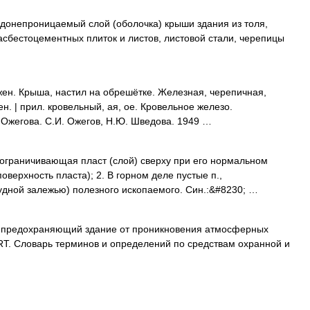
одонепроницаемый слой (оболочка) крыши здания из толя,
асбестоцементных плиток и листов, листовой стали, черепицы
жен. Крыша, настил на обрешётке. Железная, черепичная,
ен. | прил. кровельный, ая, ое. Кровельное железо.
Ожегова. С.И. Ожегов, Н.Ю. Шведова. 1949 …
 ограничивающая пласт (слой) сверху при его нормальном
оверхность пласта); 2. В горном деле пустые п.,
удной залежью) полезного ископаемого. Син.:&#8230; …
 предохраняющий здание от проникновения атмосферных
ART. Словарь терминов и определений по средствам охранной и