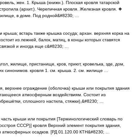
овель, жен. 1. Крыша (книжн.). Плоская кровля татарской
стропила (архит.). Черепичная кровля. Железная кровля. ❖
 жилище, в доме. Под родной&#8230; …
 крыша; встарь также крышка сосуда; архан. верхняя корка на
остоит из лежней, балок, матиц, в концы которых ставятся
 связкой и иногда еще с&#8230; …
гол, жилище, пристанище, кров, приют, кровелька, зде, дом,
их синонимов. кровля 1. см. крыша. 2. см. жилище …
 верхнее ограждение (оболочка) крыши или покрытия здания
ргающееся атмосферным воздействиям. Состоит из
брешётки, сплошного настила, стяжки),&#8230; …
асть крыши или покрытия [Терминологический словарь по
осстроя СССР)] кровля Верхний элемент покрытия здания,
 атмосферных осадков. [РД 01.120.00 КТН&#8230; …