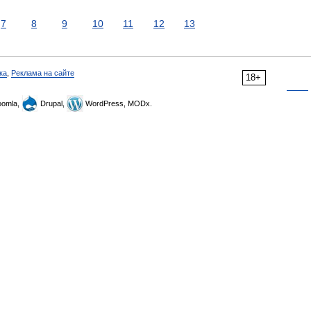
7
8
9
10
11
12
13
ка
,
Реклама на сайте
18+
omla,
Drupal,
WordPress, MODx.