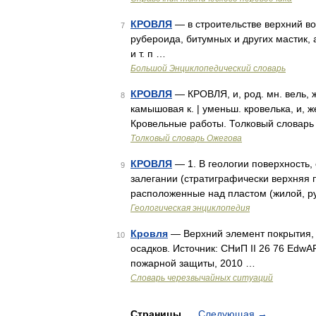
КРОВЛЯ
— в строительстве верхний в
7
рубероида, битумных и других мастик, 
и т. п …
Большой Энциклопедический словарь
КРОВЛЯ
— КРОВЛЯ, и, род. мн. вель, 
8
камышовая к. | уменьш. кровелька, и, ж
Кровельные работы. Толковый словарь 
Толковый словарь Ожегова
КРОВЛЯ
— 1. В геологии поверхность,
9
залегании (стратиграфически верхняя п
расположенные над пластом (жилой, р
Геологическая энциклопедия
Кровля
— Верхний элемент покрытия,
10
осадков. Источник: СНиП II 26 76 Edw
пожарной защиты, 2010 …
Словарь черезвычайных ситуаций
Страницы
Следующая
→